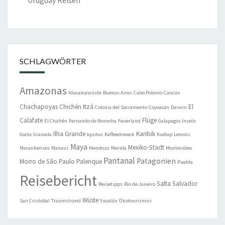
SCHLAGWÖRTER
Amazonas
Atacamawüste
Buenos Aires
Cabo Polonio
Cancún
Chachapoyas
Chichén Itzá
El
Colonia del Sacramento
Coyoacán
Darwin
Calafate
Flüge
El Chaltén
Fernando de Noronha
Feuerland
Galapagos Inseln
Ilha Grande
Karibik
Gocta
Granada
Iquitos
Kaffeedreieck
Kuélap
Lencois
Maya
Mexiko-Stadt
Maranhenses
Manaus
Mendoza
Merida
Montevideo
Pantanal
Patagonien
Morro de São Paulo
Palenque
Puebla
Reisebericht
Salta
Salvador
Reisetipps
Rio de Janeiro
Wüste
San Cristobal
Traumstrand
Yucatán
Ökotourismus