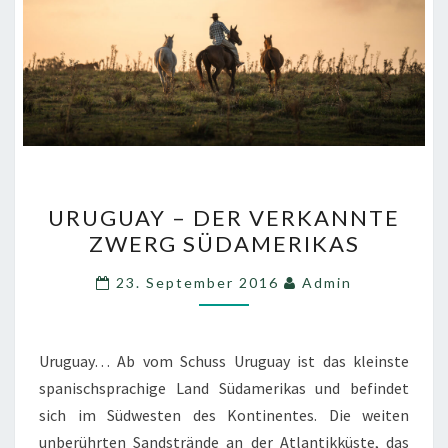
URUGUAY
URUGUAY – DER VERKANNTE
–
ZWERG SÜDAMERIKAS
DER
VERKANNTE
23. September 2016
Admin
ZWERG
SÜDAMERIKAS
Uruguay… Ab vom Schuss Uruguay ist das kleinste
spanischsprachige Land Südamerikas und befindet
sich im Südwesten des Kontinentes. Die weiten
unberührten Sandstrände an der Atlantikküste, das