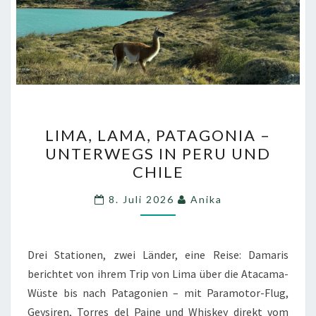
LIMA,
LIMA, LAMA, PATAGONIA –
LAMA,
UNTERWEGS IN PERU UND
PATAGONIA
CHILE
–
UNTERWEGS
8. Juli 2026
Anika
IN
PERU
UND
Drei Stationen, zwei Länder, eine Reise: Damaris
CHILE
berichtet von ihrem Trip von Lima über die Atacama-
Wüste bis nach Patagonien – mit Paramotor-Flug,
Geysiren, Torres del Paine und Whiskey direkt vom