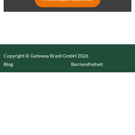
Copyright © Gateway Brazil GmbH 2026
(Link öffnet einen neuen Tab)
Blog
Barrierefreiheit
Über uns
Impressum
Datenschutz
Cookieeinstellungen öffnen
(Link öffnet einen neuen Tab
(Link öffnet einen neuen 
(Link öffnet einen neue
(Link öffnet einen n
Wir nutzen Cookies auf unserer Website. Einige sind
essentiell, während andere uns helfen unsere Webseite
und das damit verbundene Nutzerverhalten zu