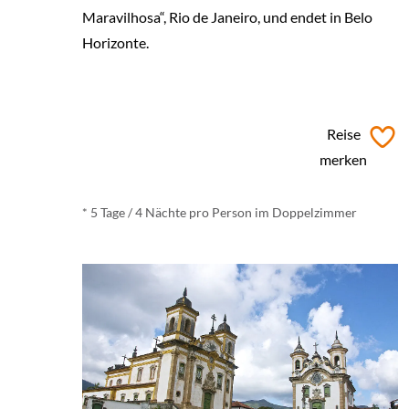
Maravilhosa“, Rio de Janeiro, und endet in Belo
Horizonte.
ab € 520,- *
Reise
merken
* 5 Tage / 4 Nächte pro Person im Doppelzimmer