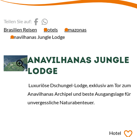
(Link öffnet einen neuen 
(Link öffnet einen neue
Teilen Sie auf:
Brasilien Reisen
Hotels
Amazonas
Anavilhanas Jungle Lodge
ANAVILHANAS JUNGLE
LODGE
Luxuriöse Dschungel-Lodge, exklusiv am Tor zum
Anavilhanas Archipel und beste Ausgangslage für
unvergessliche Naturabenteuer.
ab
€ 1.220,-
*
Hotel