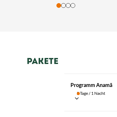
tasten. Bestätigung und Vorlesen der Inhalte mit Leertaste oder T
PAKETE
PAKET
Programm Anamã
01
2 Tage / 1 Nacht