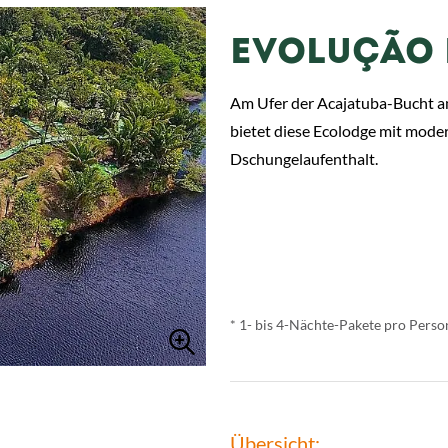
EVOLUÇÃO
Am Ufer der Acajatuba-Bucht am
bietet diese Ecolodge mit mode
Dschungelaufenthalt.
ab
€ 513,-
*
* 1- bis 4-Nächte-Pakete pro Person
Übersicht: