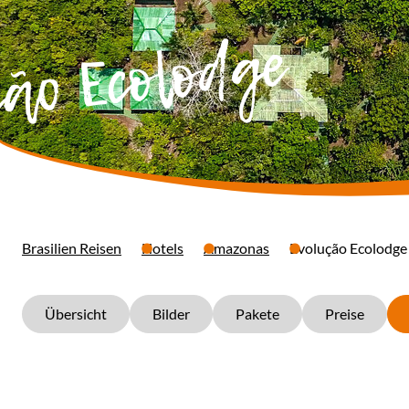
ão Ecolodge
Brasilien Reisen
Hotels
Amazonas
Evolução Ecolodge
Übersicht
Bilder
Pakete
Preise