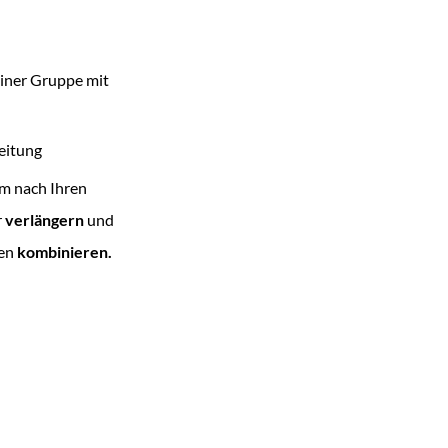
einer Gruppe mit
eitung
m nach Ihren
r
verlängern
und
en
kombinieren.