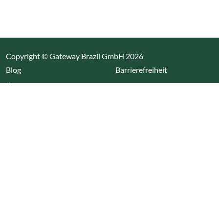
Copyright © Gateway Brazil GmbH 2026
(Link öffnet einen neuen Tab)
Blog
Barrierefreiheit
Über uns
Impressum
Datenschutz
Cookieeinstellungen öffnen
(Link öffnet einen neuen Tab
(Link öffnet einen neuen 
(Link öffnet einen neue
(Link öffnet einen n
Wir nutzen Cookies auf unserer Website. Einige sind
essentiell, während andere uns helfen unsere Webseite
und das damit verbundene Nutzerverhalten zu
optimieren. Diese Einstellungen können jederzeit über den
Datenschutzbereich geändert werden.