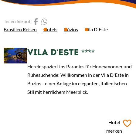
(Link öffnet einen neuen 
(Link öffnet einen neue
Teilen Sie auf:
Brasilien Reisen
Hotels
Búzios
Vila D'Este
VILA D'ESTE ****
Hereinspaziert ins Paradies für Honeymooner und
Ruhesuchende: Willkommen in der Vila D'Este in
Buzios - einer Anlage im eleganten, italienischen
Stil mit herrlichem Meerblick.
ab
€ 130,-
*
Hotel
merken