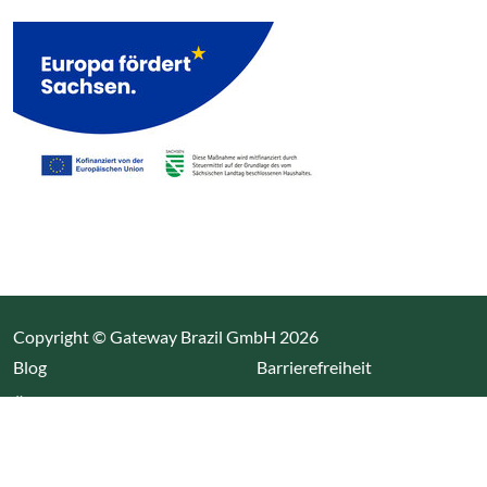
Copyright © Gateway Brazil GmbH 2026
(Link öffnet einen neuen Tab)
Blog
Barrierefreiheit
Über uns
Impressum
Datenschutz
Cookieeinstellungen öffnen
(Link öffnet einen neuen Tab
(Link öffnet einen neuen 
(Link öffnet einen neue
(Link öffnet einen n