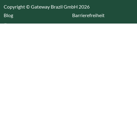
Copyright © Gateway Brazil GmbH 2026
(Link öffnet einen neuen Tab)
Blog
Barrierefreiheit
Über uns
Impressum
Datenschutz
Cookieeinstellungen öffnen
(Link öffnet einen neuen Tab
(Link öffnet einen neuen 
(Link öffnet einen neue
(Link öffnet einen n
Wir nutzen Cookies auf unserer Website. Einige sind
essentiell, während andere uns helfen unsere Webseite
und das damit verbundene Nutzerverhalten zu
optimieren. Diese Einstellungen können jederzeit über den
Datenschutzbereich geändert werden.
Alle akzeptieren
Alle ablehnen