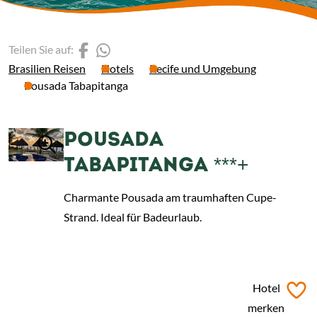
(Link öffnet einen neuen 
(Link öffnet einen neue
Teilen Sie auf:
Brasilien Reisen
Hotels
Recife und Umgebung
Pousada Tabapitanga
POUSADA
TABAPITANGA ***+
Charmante Pousada am traumhaften Cupe-
Strand. Ideal für Badeurlaub.
ab
€ 89,-
*
Hotel
merken