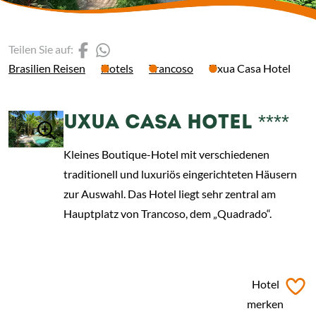
(Link öffnet einen neuen 
(Link öffnet einen neue
Teilen Sie auf:
Brasilien Reisen
Hotels
Trancoso
Uxua Casa Hotel
UXUA CASA HOTEL ****
Kleines Boutique-Hotel mit verschiedenen
traditionell und luxuriös eingerichteten Häusern
zur Auswahl. Das Hotel liegt sehr zentral am
Hauptplatz von Trancoso, dem „Quadrado“.
ab
€ 239,-
*
Hotel
merken