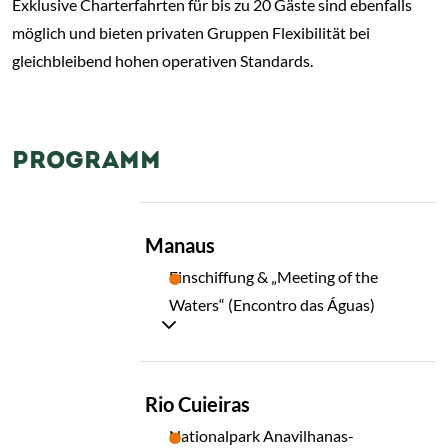
Exklusive Charterfahrten für bis zu 20 Gäste sind ebenfalls
möglich und bieten privaten Gruppen Flexibilität bei
gleichbleibend hohen operativen Standards.
PROGRAMM
TAG
Manaus
01
Einschiffung & „Meeting of the
Waters“ (Encontro das Águas)
TAG
Rio Cuieiras
02
Nationalpark Anavilhanas-