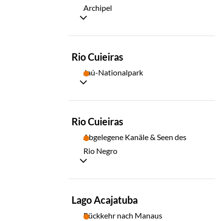
Archipel
TAG
Rio Cuieiras
03
Jaú-Nationalpark
TAG
Rio Cuieiras
04
Abgelegene Kanäle & Seen des
Rio Negro
TAG
Lago Acajatuba
05
Rückkehr nach Manaus