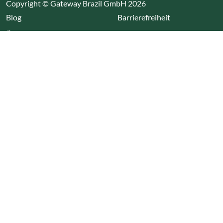
Copyright © Gateway Brazil GmbH 2026
(Link öffnet einen neuen Tab)
Blog
Barrierefreiheit
Über uns
Impressum
Datenschutz
Cookieeinstellungen öffnen
(Link öffnet einen neuen Tab
(Link öffnet einen neuen 
(Link öffnet einen neue
(Link öffnet einen n
Wir nutzen Cookies auf unserer Website. Einige sind
essentiell, während andere uns helfen unsere Webseite
und das damit verbundene Nutzerverhalten zu
optimieren. Diese Einstellungen können jederzeit über den
Datenschutzbereich geändert werden.
Alle akzeptieren
Alle ablehnen