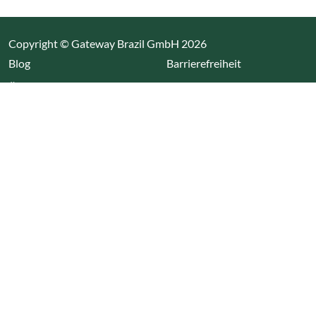
Copyright © Gateway Brazil GmbH 2026
(Link öffnet einen neuen Tab)
Blog
Barrierefreiheit
Über uns
Impressum
Datenschutz
Cookieeinstellungen öffnen
(Link öffnet einen neuen Tab
(Link öffnet einen neuen 
(Link öffnet einen neue
(Link öffnet einen n
Wir nutzen Cookies auf unserer Website. Einige sind
essentiell, während andere uns helfen unsere Webseite
und das damit verbundene Nutzerverhalten zu
optimieren. Diese Einstellungen können jederzeit über den
Datenschutzbereich geändert werden.
Alle akzeptieren