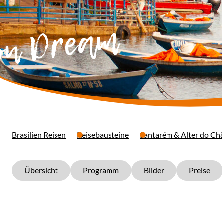
n Dream
Brasilien Reisen
Reisebausteine
Santarém & Alter do Ch
Übersicht
Programm
Bilder
Preise