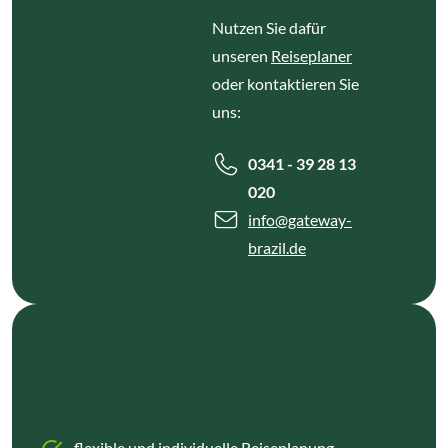
Nutzen Sie dafür
unseren
Reiseplaner
oder kontaktieren Sie
uns:
0341 - 39 28 13
020
info
@gateway-
brazil.de
WARUM BEI GATEWAY BRAZIL
BUCHEN?
flexible und individuelle Reiseplanung