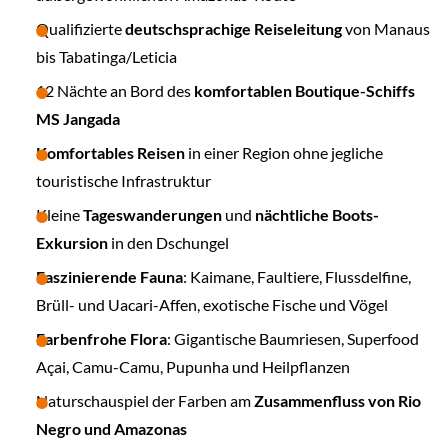
Qualifizierte
deutschsprachige Reiseleitung
von Manaus
bis Tabatinga/Leticia
12 Nächte an Bord des
komfortablen Boutique-Schiffs
MS Jangada
Komfortables Reisen
in einer Region ohne jegliche
touristische Infrastruktur
Kleine
Tageswanderungen
und
nächtliche Boots-
Exkursion
in den Dschungel
Faszinierende Fauna
: Kaimane, Faultiere, Flussdelfine,
Brüll- und Uacari-Affen, exotische Fische und Vögel
Farbenfrohe Flora
: Gigantische Baumriesen, Superfood
Açai, Camu-Camu, Pupunha und Heilpflanzen
Naturschauspiel der Farben am
Zusammenfluss von Rio
Negro und Amazonas