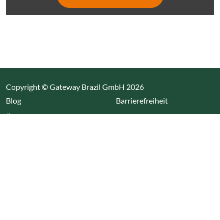
Copyright © Gateway Brazil GmbH 2026
(Link öffnet einen neuen Tab)
Blog
Barrierefreiheit
Über uns
Impressum
Datenschutz
Cookieeinstellungen öffnen
(Link öffnet einen neuen Tab
(Link öffnet einen neuen 
(Link öffnet einen neue
(Link öffnet einen n
Wir nutzen Cookies auf unserer Website. Einige sind
essentiell, während andere uns helfen unsere Webseite
und das damit verbundene Nutzerverhalten zu