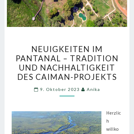
NEUIGKEITEN
NEUIGKEITEN IM
IM
PANTANAL – TRADITION
PANTANAL
UND NACHHALTIGKEIT
–
TRADITION
DES CAIMAN-PROJEKTS
UND
9. Oktober 2023
Anika
NACHHALTIGKEIT
DES
CAIMAN-
Herzlic
PROJEKTS
h
willko