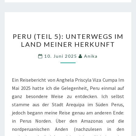
PERU
PERU (TEIL 5): UNTERWEGS IM
(TEIL
LAND MEINER HERKUNFT
5):
UNTERWEGS
10. Juni 2025
Anika
IM
LAND
MEINER
Ein Reisebericht von Anghela Priscyla Viza Cumpa Im
HERKUNFT
Mai 2025 hatte ich die Gelegenheit, Peru einmal auf
ganz besondere Weise zu entdecken. Ich selbst
stamme aus der Stadt Arequipa im Süden Perus,
jedoch begann meine Reise genau am anderen Ende:
in Perus Norden. Über den Amazonas und die
nordperuanischen Anden (nachzulesen in den