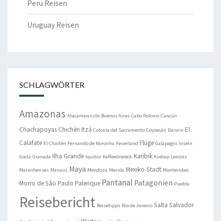
Peru Reisen
Uruguay Reisen
SCHLAGWÖRTER
Amazonas
Atacamawüste
Buenos Aires
Cabo Polonio
Cancún
Chachapoyas
Chichén Itzá
El
Colonia del Sacramento
Coyoacán
Darwin
Calafate
Flüge
El Chaltén
Fernando de Noronha
Feuerland
Galapagos Inseln
Ilha Grande
Karibik
Gocta
Granada
Iquitos
Kaffeedreieck
Kuélap
Lencois
Maya
Mexiko-Stadt
Maranhenses
Manaus
Mendoza
Merida
Montevideo
Pantanal
Patagonien
Morro de São Paulo
Palenque
Puebla
Reisebericht
Salta
Salvador
Reisetipps
Rio de Janeiro