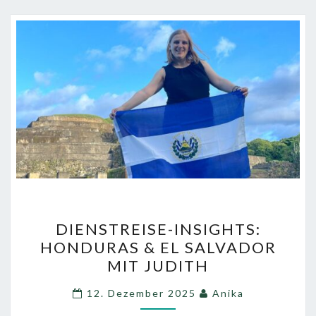
DIENSTREISE-
DIENSTREISE-INSIGHTS:
INSIGHTS:
HONDURAS & EL SALVADOR
HONDURAS
MIT JUDITH
&
EL
12. Dezember 2025
Anika
SALVADOR