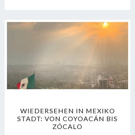
WIEDERSEHEN
WIEDERSEHEN IN MEXIKO
IN
STADT: VON COYOACÁN BIS
MEXIKO
ZÓCALO
STADT: