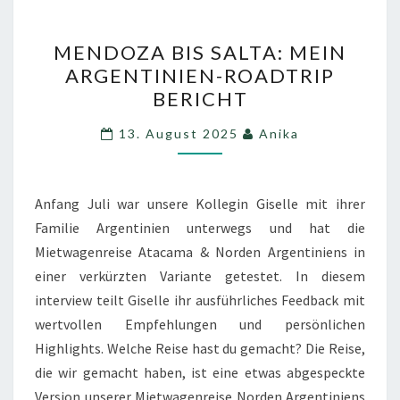
MENDOZA
MENDOZA BIS SALTA: MEIN
BIS
ARGENTINIEN-ROADTRIP
SALTA:
BERICHT
MEIN
ARGENTINIEN-
13. August 2025
Anika
ROADTRIP
BERICHT
Anfang Juli war unsere Kollegin Giselle mit ihrer
Familie Argentinien unterwegs und hat die
Mietwagenreise Atacama & Norden Argentiniens in
einer verkürzten Variante getestet. In diesem
interview teilt Giselle ihr ausführliches Feedback mit
wertvollen Empfehlungen und persönlichen
Highlights. Welche Reise hast du gemacht? Die Reise,
die wir gemacht haben, ist eine etwas abgespeckte
Version unserer Mietwagenreise Norden Argentiniens