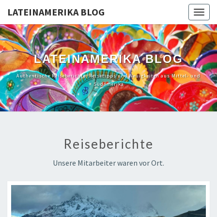
LATEINAMERIKA BLOG
Togg
navig
LATEINAMERIKA BLOG
Authentische Reiseberichte, Reisetipps und Neuigkeiten aus Mittel- und
Südamerika
Reiseberichte
Unsere Mitarbeiter waren vor Ort.