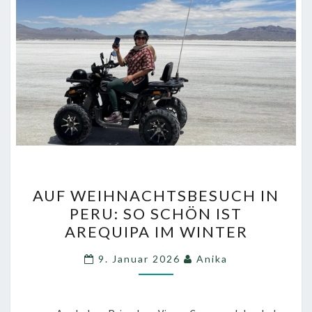
AUF
AUF WEIHNACHTSBESUCH IN
WEIHNACHTSBESUCH
PERU: SO SCHÖN IST
IN
AREQUIPA IM WINTER
PERU:
SO
9. Januar 2026
Anika
SCHÖN
IST