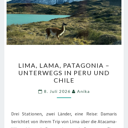
LIMA,
LIMA, LAMA, PATAGONIA –
LAMA,
UNTERWEGS IN PERU UND
PATAGONIA
CHILE
–
UNTERWEGS
8. Juli 2026
Anika
IN
PERU
UND
Drei Stationen, zwei Länder, eine Reise: Damaris
CHILE
berichtet von ihrem Trip von Lima über die Atacama-