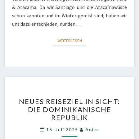
& Atacama. Da wir Santiago und die Atacamawüste
schon kannten und im Winter gereist sind, haben wir
uns dazu entschieden, nur den…
WEITERLESEN
WEITERLESEN
NEUES
NEUES REISEZIEL IN SICHT:
REISEZIEL
DIE DOMINIKANISCHE
IN
REPUBLIK
SICHT:
DIE
16. Juli 2025
Anika
DOMINIKANISCHE