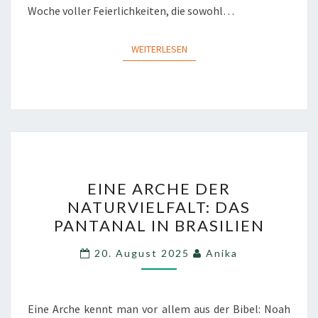
Woche voller Feierlichkeiten, die sowohl…
WEITERLESEN
WEITERLESEN
EINE
EINE ARCHE DER
ARCHE
NATURVIELFALT: DAS
DER
PANTANAL IN BRASILIEN
NATURVIELFALT:
DAS
20. August 2025
Anika
PANTANAL
IN
BRASILIEN
Eine Arche kennt man vor allem aus der Bibel: Noah