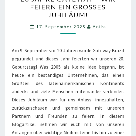
JAHRE
FEIERN EIN GROSSES J
GATEWAY
UBILÄUM!
–
WIR
17. September 2025
Anika
FEIERN
EIN
GROSSES J
Am 9. September vor 20 Jahren wurde Gateway Brazil
UBILÄUM!
gegründet und dieses Jahr feierten wir unseren 20.
Geburtstag! Was 2005 als kleine Idee begann, ist
heute ein beständiges Unternehmen, das einen
Großteil des lateinamerikanischen Kontinents
abdeckt und viele Menschen miteinander verbindet.
Dieses Jubiläum war für uns Anlass, innezuhalten,
zurückzuschauen und gemeinsam mit unseren
Partnern und Freunden zu feiern. In diesem
Blogartikel nehmen wir euch mit: von unseren
Anfängen über wichtige Meilensteine bis hin zu einer