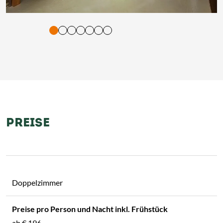
tigung und Vorlesen der Inhalte mit Leertaste oder Tabulator-Tast
PREISE
Doppelzimmer
ab
€ 196,-