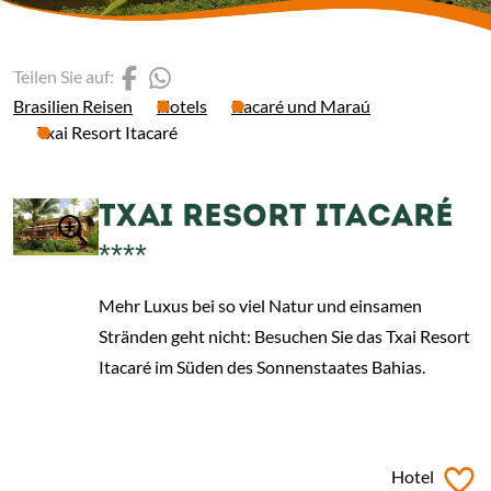
(Link öffnet einen neuen 
(Link öffnet einen neue
Teilen Sie auf:
Brasilien Reisen
Hotels
Itacaré und Maraú
Txai Resort Itacaré
TXAI RESORT ITACARÉ
****
Mehr Luxus bei so viel Natur und einsamen
Stränden geht nicht: Besuchen Sie das Txai Resort
Itacaré im Süden des Sonnenstaates Bahias.
ab
€ 196,-
*
Hotel