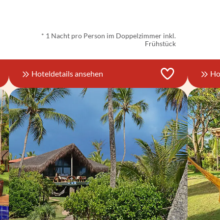
ab
€ 52,-
*
* 1 Nacht pro Person im Doppelzimmer inkl.
Frühstück
Hoteldetails ansehen
Ho