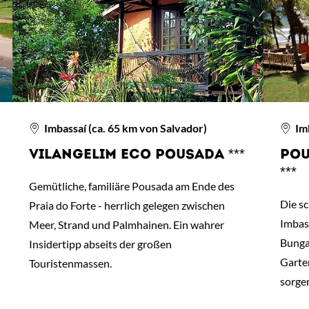
Imbassaí (ca. 65 km von Salvador)
Imb
VILANGELIM ECO POUSADA ***
POU
***
Gemütliche, familiäre Pousada am Ende des
Die s
Praia do Forte - herrlich gelegen zwischen
Imbass
Meer, Strand und Palmhainen. Ein wahrer
Bunga
Insidertipp abseits der großen
Garte
Touristenmassen.
sorgen