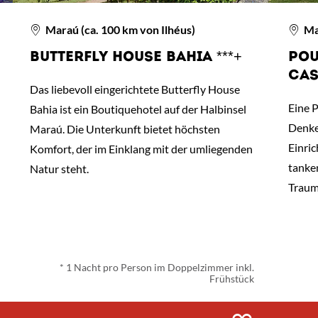
Maraú (ca. 100 km von Ilhéus)
Mar
BUTTERFLY HOUSE BAHIA ***+
POU
CAS
Das liebevoll eingerichtete Butterfly House
Eine 
Bahia ist ein Boutiquehotel auf der Halbinsel
Denke
Maraú. Die Unterkunft bietet höchsten
Einri
Komfort, der im Einklang mit der umliegenden
tanke
Natur steht.
Traum
ab
€ 53,-
*
* 1 Nacht pro Person im Doppelzimmer inkl.
Frühstück