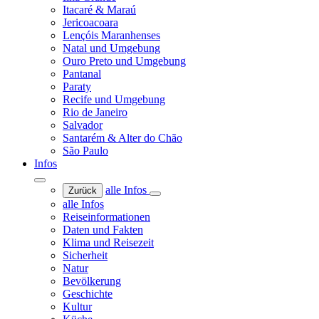
Itacaré & Maraú
Jericoacoara
Lençóis Maranhenses
Natal und Umgebung
Ouro Preto und Umgebung
Pantanal
Paraty
Recife und Umgebung
Rio de Janeiro
Salvador
Santarém & Alter do Chão
São Paulo
Infos
alle Infos
Zurück
alle Infos
Reiseinformationen
Daten und Fakten
Klima und Reisezeit
Sicherheit
Natur
Bevölkerung
Geschichte
Kultur