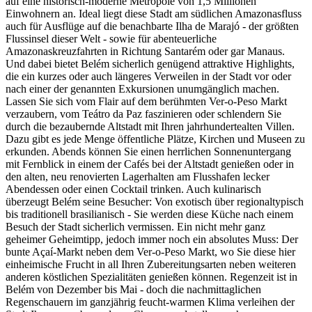
auf eine historisch-moderne Metropole von 1,5 Millionen
Einwohnern an. Ideal liegt diese Stadt am südlichen Amazonasfluss
auch für Ausflüge auf die benachbarte Ilha de Marajó - der größten
Flussinsel dieser Welt - sowie für abenteuerliche
Amazonaskreuzfahrten in Richtung Santarém oder gar Manaus.
Und dabei bietet Belém sicherlich genügend attraktive Highlights,
die ein kurzes oder auch längeres Verweilen in der Stadt vor oder
nach einer der genannten Exkursionen unumgänglich machen.
Lassen Sie sich vom Flair auf dem berühmten Ver-o-Peso Markt
verzaubern, vom Teátro da Paz faszinieren oder schlendern Sie
durch die bezaubernde Altstadt mit Ihren jahrhundertealten Villen.
Dazu gibt es jede Menge öffentliche Plätze, Kirchen und Museen zu
erkunden. Abends können Sie einen herrlichen Sonnenuntergang
mit Fernblick in einem der Cafés bei der Altstadt genießen oder in
den alten, neu renovierten Lagerhalten am Flusshafen lecker
Abendessen oder einen Cocktail trinken. Auch kulinarisch
überzeugt Belém seine Besucher: Von exotisch über regionaltypisch
bis traditionell brasilianisch - Sie werden diese Küche nach einem
Besuch der Stadt sicherlich vermissen. Ein nicht mehr ganz
geheimer Geheimtipp, jedoch immer noch ein absolutes Muss: Der
bunte Açaí-Markt neben dem Ver-o-Peso Markt, wo Sie diese hier
einheimische Frucht in all Ihren Zubereitungsarten neben weiteren
anderen köstlichen Spezialitäten genießen können. Regenzeit ist in
Belém von Dezember bis Mai - doch die nachmittaglichen
Regenschauern im ganzjährig feucht-warmen Klima verleihen der