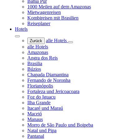
Bahia Pur
1000 Meilen auf dem Amazonas
Mietwagenreisen
Kombireisen mit Brasilien
Reiseplaner
Hotels
alle Hotels
Zurück
alle Hotels
Amazonas
Angra dos Reis
Brasilia
Búzios
Chapada Diamantina
Fernando de Noronha
Florianópolis
Fortaleza und Jericoacoara
Foz do Iguaçu
Ilha Grande
Itacaré und Maraú
Maceió
Manaus
Morro de São Paulo und Boipeba
Natal und Pipa
Pantanal