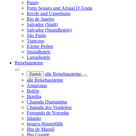
Paraty
Porto Seguro und Arraial D'Ajuda
Recife und Umgebung
Rio de Janeiro
Salvador (Stadt)
Salvador (Strandhotels)
São Paulo
Trancoso
Kleine Perlen
Strandhotels
Luxushotels
Reisebausteine
alle Reisebausteine
Zurück
alle Reisebausteine
Amazonas
Belém
Brasília
Chapada Diamantina
Chapada dos Veadeiros
Fernando de Noronha
Jalapão
Iguaçu-Wasserfälle
Ilha de Marajó
Ilha Grande