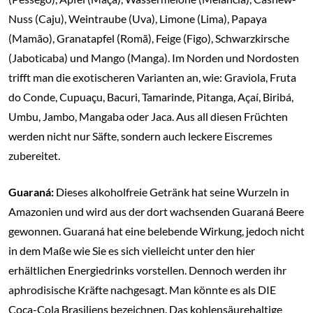
Nuss (Caju), Weintraube (Uva), Limone (Lima), Papaya
(Mamão), Granatapfel (Romã), Feige (Figo), Schwarzkirsche
(Jaboticaba) und Mango (Manga). Im Norden und Nordosten
trifft man die exotischeren Varianten an, wie: Graviola, Fruta
do Conde, Cupuaçu, Bacuri, Tamarinde, Pitanga, Açaí, Biribá,
Umbu, Jambo, Mangaba oder Jaca. Aus all diesen Früchten
werden nicht nur Säfte, sondern auch leckere Eiscremes
zubereitet.
Guaraná:
Dieses alkoholfreie Getränk hat seine Wurzeln in
Amazonien und wird aus der dort wachsenden Guaraná Beere
gewonnen. Guaraná hat eine belebende Wirkung, jedoch nicht
in dem Maße wie Sie es sich vielleicht unter den hier
erhältlichen Energiedrinks vorstellen. Dennoch werden ihr
aphrodisische Kräfte nachgesagt. Man könnte es als DIE
Coca-Cola Brasiliens bezeichnen. Das kohlensäurehaltige