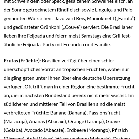
mit Schweinklein oder Speck, gesalzenem Schweinefleisch, an
der Sonne getrocknetem Rindfleisch sowie Linguiça und Paio
genannten Würstchen. Dazu wird Reis, Maniokmehl („Farofa“)
und gedünsteter Grünkohl („Couve“) serviert. Die Brasilianer
lieben ihre Feijoada und feiern meist Samstags eine Grillfest-
ähnliche Feijoada-Party mit Freunden und Familie.
Frutas (Früchte):
Brasilien verfügt über einen schier
unerschöpfliches Vorrat an tropischen Früchten, wobei nur
die gängigsten unter Ihnen über eine deutsche Übersetzung
verfügen. Oft trifft man in einer Region eine bestimmte Frucht
an, die im nächsten Bundesland bereits nicht mehr wächst. Im
südlicheren und mittleren Teil von Brasilien sind die meist
verbreiteten Früchte: Banane (Banana), Passionsfrucht
(Maracujá), Ananas (Abacaxi), Orange (Laranja), Guave
(Goiaba), Avocado (Abacate), Erdbeere (Morango), Pfirsich
(Péssego), Apfel (Maça), Wassermelone (Melancia), Cashew-