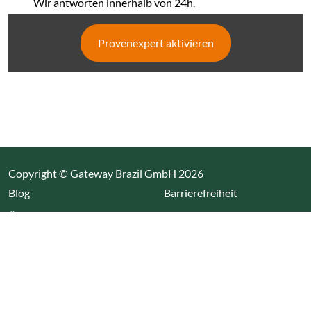
Wir antworten innerhalb von 24h.
Provenexpert aktivieren
Copyright © Gateway Brazil GmbH 2026
(Link öffnet einen neuen Tab)
Blog
Barrierefreiheit
Über uns
Impressum
Datenschutz
Cookieeinstellungen öffnen
(Link öffnet einen neuen Tab
(Link öffnet einen neuen 
(Link öffnet einen neue
(Link öffnet einen n