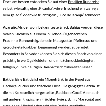
Doch am besten entdecken Sie auf einer
Brasilien Rundreise
selbst, wie saftig eine „Picanha“, wie erfrischend ein „cerveja
bem gelada“ oder wie fruchtig ein „Suco de laranja“ schmeckt.
Acarajé:
Als der wohl bekannteste Snack Bahias werden diese
ovalen Küchlein aus einem in Dendê-Öl gebackenen
Fradinho-Bohnenteig, dem ein Malaguette-Pfeffersud und
getrocknete Krabben beigemengt werden, zubereitet.
Besonders in Salvador können Sie sich diesen Snack von einer
prächtig in weiß gekleideten und mit Schmuckbehängten,
fülligen, dunkelhäutigen Baiana frisch zubereiten lassen.
Batida:
Eine Batida ist ein Mixgetränk, in der Regel aus
Cachaça, Zucker und frischem Obst. Die gängigste Batida ist
die mit Kokosmilch hergestellte „Batida de Coco“. Aber auch
mit anderen tropischen Früchten (wie z. B. mit Maracujá) und
auch ohne Alkohol schmeckt eine Batida vorzüglich.