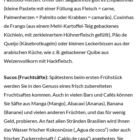
(kleine Pastete mit einer Füllung aus Fleisch = carne,
Palmenherzen = Palmito oder Krabben = camarão), Coxinhas
de Frango (aus einem Mehl-Kartoffel-Teig gebackenes
Küchlein, mit zerkleinertem Hühnerfleisch gefüllt), Pão de
Queijo (Käsebrotkugeln) oder kleinen Leckerbissen aus der
arabischen Küche, wie z. B. gebackener Quibe aus
Weizenvollkorn mit Hackfleisch.
Sucos (Fruchtsäfte):
Spätestens beim ersten Frühstück
werden Sie in den Genuss eines frisch zubereiteten
Fruchtsaftes kommen. Auch in vielen Bars und Cafés können
Sie Säfte aus Manga (Mango), Abacaxi (Ananas), Banana
(Banane) und vielen anderen Früchten, und das für wenig
Geld, probieren. An fast allen Stränden Brasilien wird ihnen
das Wasser frischer Kokosnüsse („Agua de coco“) oder auch
frischer Zuckerrohrsaft („Caldo de cana“) angeboten. Sie