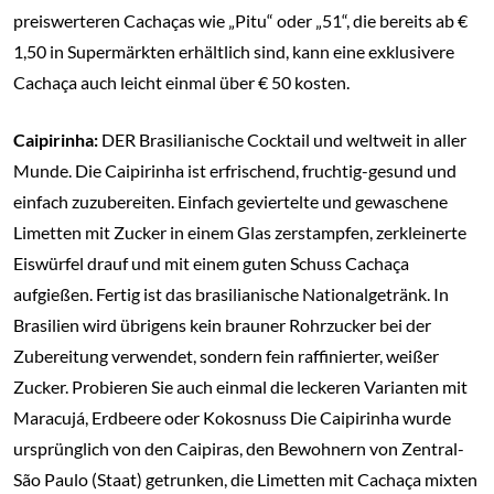
preiswerteren Cachaças wie „Pitu“ oder „51“, die bereits ab €
1,50 in Supermärkten erhältlich sind, kann eine exklusivere
Cachaça auch leicht einmal über € 50 kosten.
Caipirinha:
DER Brasilianische Cocktail und weltweit in aller
Munde. Die Caipirinha ist erfrischend, fruchtig-gesund und
einfach zuzubereiten. Einfach geviertelte und gewaschene
Limetten mit Zucker in einem Glas zerstampfen, zerkleinerte
Eiswürfel drauf und mit einem guten Schuss Cachaça
aufgießen. Fertig ist das brasilianische Nationalgetränk. In
Brasilien wird übrigens kein brauner Rohrzucker bei der
Zubereitung verwendet, sondern fein raffinierter, weißer
Zucker. Probieren Sie auch einmal die leckeren Varianten mit
Maracujá, Erdbeere oder Kokosnuss Die Caipirinha wurde
ursprünglich von den Caipiras, den Bewohnern von Zentral-
São Paulo (Staat) getrunken, die Limetten mit Cachaça mixten