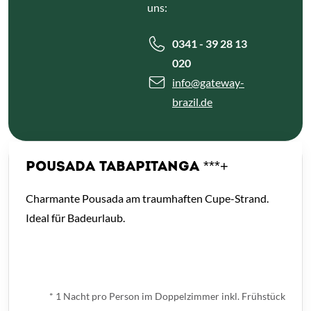
uns:
0341 - 39 28 13
020
info
@gateway-
brazil.de
POUSADA TABAPITANGA ***+
Charmante Pousada am traumhaften Cupe-Strand.
Ideal für Badeurlaub.
ab
€ 89,-
*
* 1 Nacht pro Person im Doppelzimmer inkl. Frühstück