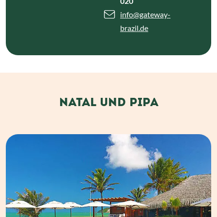
020
info
@gateway-
brazil.de
NATAL UND PIPA