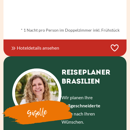
ab
€ 271,-
*
* 1 Nacht pro Person im Doppelzimmer inkl. Frühstück
Hoteldetails ansehen
REISEPLANER
BRASILIEN
Wir planen Ihre
maßgeschneiderte
Giselle
Reise
nach Ihren
Wünschen.