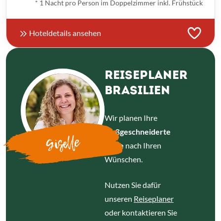
* 1 Nacht pro Person im Doppelzimmer inkl. Frühstück
Hoteldetails ansehen
REISEPLANER
BRASILIEN
Wir planen Ihre
maßgeschneiderte
Giselle
Reise
nach Ihren
Wünschen.
Nutzen Sie dafür
unseren
Reiseplaner
oder kontaktieren Sie