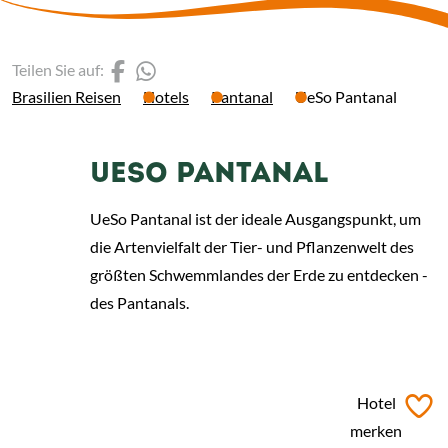
(Link öffnet einen neuen 
(Link öffnet einen neue
Teilen Sie auf:
Brasilien Reisen
Hotels
Pantanal
UeSo Pantanal
UESO PANTANAL
UeSo Pantanal ist der ideale Ausgangspunkt, um
die Artenvielfalt der Tier- und Pflanzenwelt des
größten Schwemmlandes der Erde zu entdecken -
des Pantanals.
ab
€ 595,-
*
Hotel
merken