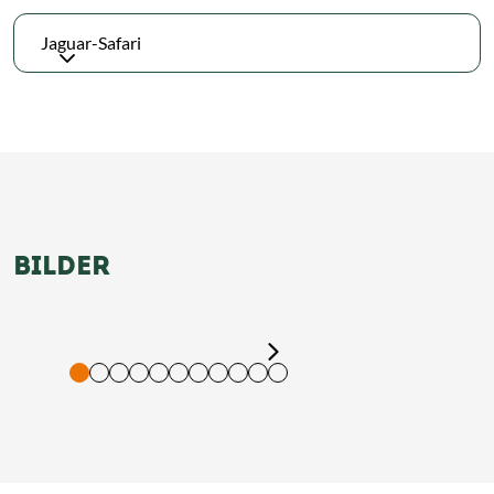
Jaguar-Safari
BILDER
tigung und Vorlesen der Inhalte mit Leertaste oder Tabulator-Tast