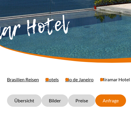
ar Hotel
Brasilien Reisen
Hotels
Rio de Janeiro
Miramar Hotel
Übersicht
Bilder
Preise
Anfrage