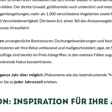
ilden. Der dichte Urwald, größtenteils noch unberührt und meis
ugertiergattungen, mehr als 1.300 verschiedene Vogelarten sowie 
d Verschiedenartigkeit. Die beste Art, einen Teil des Amazonasgebi
onas-Kreuzfahrt.
en
unvergessliche Bootstouren, Dschungelwanderungen und fasz
nisieren wir Ihre Reise umfassend und maßgeschneidert, egal, ob 
lüge sind bereits im Preis inbegriffen, in den meisten Fällen soga
inierende Natur konzentrieren.
ganze Jahr über möglich
. Phänomene wie das beeindruckende "M
n Sie zu
jeder Jahreszeit
erleben.
ON: INSPIRATION FÜR IHRE