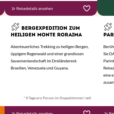
Reisedetails ansehen
BERGEXPEDITION ZUM
HEILIGEN MONTE RORAIMA
PAR
Abenteuerliches Trekking zu heiligen Bergen,
Berüh
üppigem Regenwald und einer grandiosen
Sie D
Savannenlandschaft im Dreiländereck
Parin
Brasilien, Venezuela und Guyana.
Reisez
eine e
ab € 1.465,- *
zusa
* 8 Tage pro Person im Doppelzimmer/-zelt
Reisedetails ansehen
Re