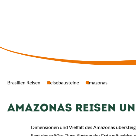
nas Reisen
dreisen
Brasilien Reisen
Reisebausteine
Amazonas
AMAZONAS REISEN UN
Dimensionen und Vielfalt des Amazonas übersteige
liegt das größte Fluss-System der Erde mit zahlre