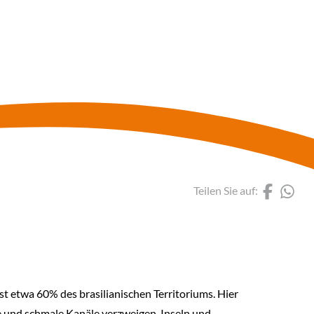
Fa
Br
Gr
Er
Au
Ba
10
(Lin
(L
Teilen Sie auf:
Mi
Ko
Re
 etwa 60% des brasilianischen Territoriums. Hier
me und schmale Kanäle verzweigen, Inseln und