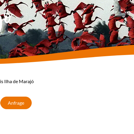
jó
is Ilha de Marajó
Anfrage