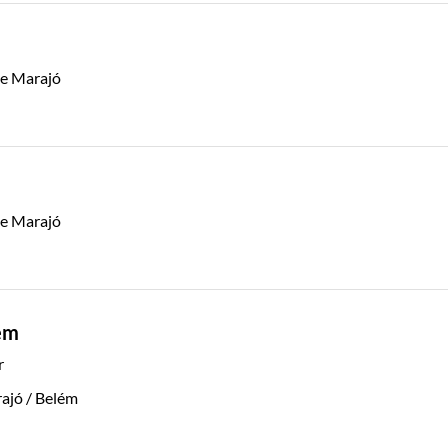
de Marajó
de Marajó
lém
r
rajó / Belém