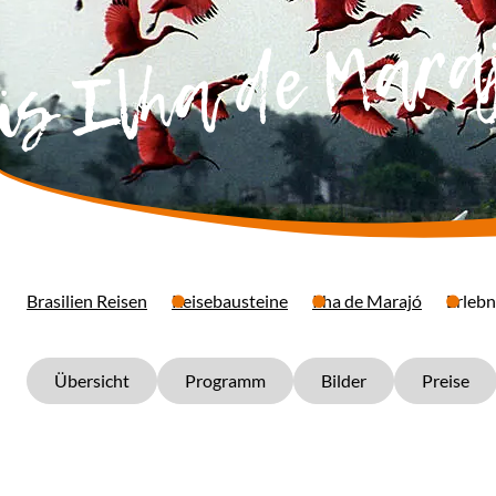
is Ilha de Mara
Brasilien Reisen
Reisebausteine
Ilha de Marajó
Erlebn
Übersicht
Programm
Bilder
Preise