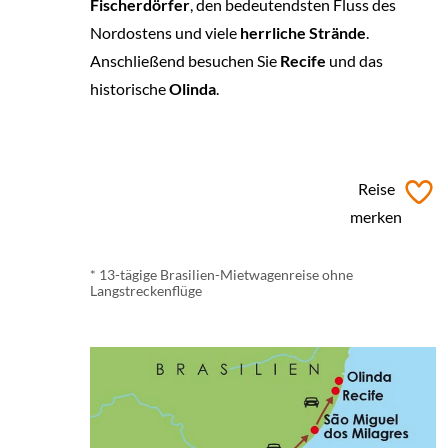
Fischerdörfer
, den bedeutendsten Fluss des
Nordostens und viele
herrliche Strände
.
Anschließend besuchen Sie
Recife
und das
historische
Olinda
.
ab € 1.810,- *
Reise
merken
* 13-tägige Brasilien-Mietwagenreise ohne
Langstreckenflüge