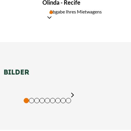
Olinda - Recife
13
Abgabe Ihres Mietwagens
BILDER
tigung und Vorlesen der Inhalte mit Leertaste oder Tabulator-Tast