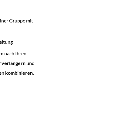
einer Gruppe mit
eitung
m nach Ihren
r
verlängern
und
en
kombinieren.