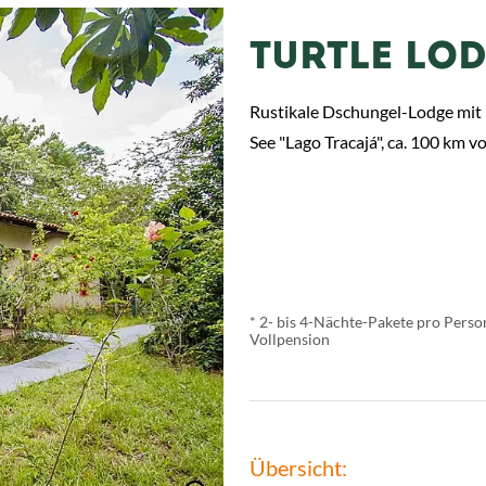
TURTLE LO
Rustikale Dschungel-Lodge mit 
See "Lago Tracajá", ca. 100 km 
ab
€ 570,-
*
* 2- bis 4-Nächte-Pakete pro Perso
Vollpension
Übersicht: