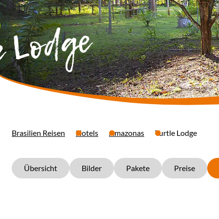
e Lodge
Brasilien Reisen
Hotels
Amazonas
Turtle Lodge
Übersicht
Bilder
Pakete
Preise