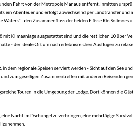
tunden Fahrt von der Metropole Manaus entfernt, inmitten ursprün
reits ein Abenteuer und erfolgt abwechselnd per Landtransfer und
the Waters" - den Zusammenfluss der beiden Flüsse Rio Solimoes u
 mit Klimaanlage ausgestattet sind und die restlichen 10 über Ven
te - der ideale Ort um nach erlebnisreichen Ausflügen zu relaxe
, in dem regionale Speisen serviert werden - Sicht auf den See und
 und zum geselligen Zusammentreffen mit anderen Reisenden gen
ngsreiche Touren in die Umgebung der Lodge. Dort können die Gä
, eine Nacht im Dschungel zu verbringen, eine mehrtägige Surviva
eilzunehmen.