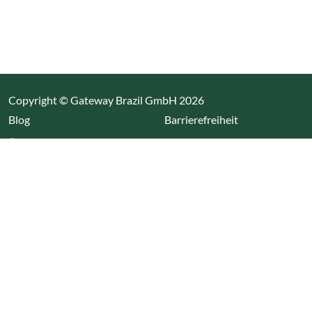
Copyright © Gateway Brazil GmbH 2026
(Link öffnet einen neuen Tab)
Blog
Barrierefreiheit
Über uns
Impressum
Datenschutz
Cookieeinstellungen öffnen
(Link öffnet einen neuen Tab
(Link öffnet einen neuen 
(Link öffnet einen neue
(Link öffnet einen n
Wir nutzen Cookies auf unserer Website. Einige sind
essentiell, während andere uns helfen unsere Webseite
und das damit verbundene Nutzerverhalten zu
optimieren. Diese Einstellungen können jederzeit über den