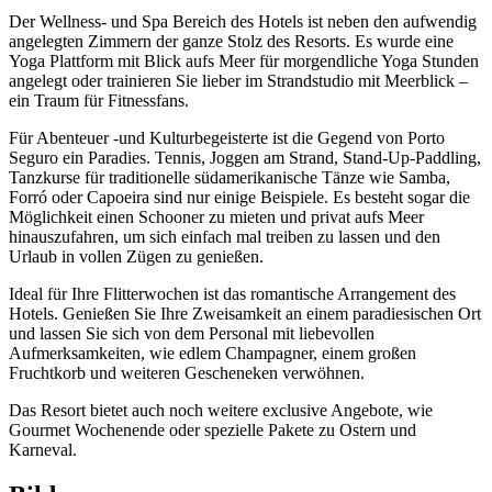
Der Wellness- und Spa Bereich des Hotels ist neben den aufwendig
angelegten Zimmern der ganze Stolz des Resorts. Es wurde eine
Yoga Plattform mit Blick aufs Meer für morgendliche Yoga Stunden
angelegt oder trainieren Sie lieber im Strandstudio mit Meerblick –
ein Traum für Fitnessfans.
Für Abenteuer -und Kulturbegeisterte ist die Gegend von Porto
Seguro ein Paradies. Tennis, Joggen am Strand, Stand-Up-Paddling,
Tanzkurse für traditionelle südamerikanische Tänze wie Samba,
Forró oder Capoeira sind nur einige Beispiele. Es besteht sogar die
Möglichkeit einen Schooner zu mieten und privat aufs Meer
hinauszufahren, um sich einfach mal treiben zu lassen und den
Urlaub in vollen Zügen zu genießen.
Ideal für Ihre Flitterwochen ist das romantische Arrangement des
Hotels. Genießen Sie Ihre Zweisamkeit an einem paradiesischen Ort
und lassen Sie sich von dem Personal mit liebevollen
Aufmerksamkeiten, wie edlem Champagner, einem großen
Fruchtkorb und weiteren Gescheneken verwöhnen.
Das Resort bietet auch noch weitere exclusive Angebote, wie
Gourmet Wochenende oder spezielle Pakete zu Ostern und
Karneval.