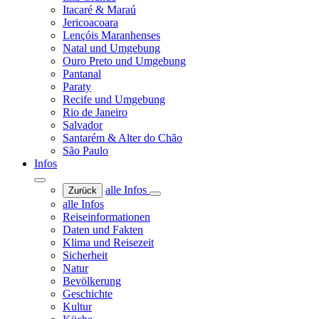
Itacaré & Maraú
Jericoacoara
Lençóis Maranhenses
Natal und Umgebung
Ouro Preto und Umgebung
Pantanal
Paraty
Recife und Umgebung
Rio de Janeiro
Salvador
Santarém & Alter do Chão
São Paulo
Infos
alle Infos
Zurück
alle Infos
Reiseinformationen
Daten und Fakten
Klima und Reisezeit
Sicherheit
Natur
Bevölkerung
Geschichte
Kultur