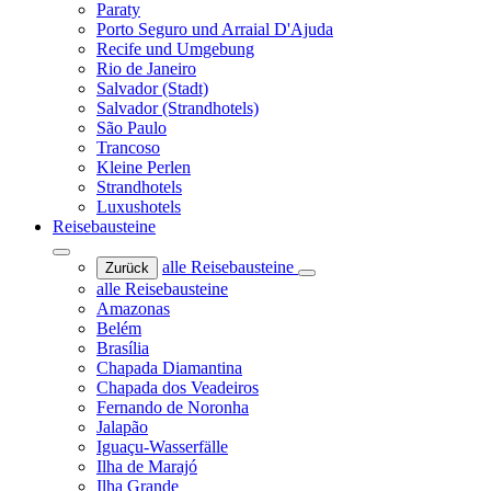
Paraty
Porto Seguro und Arraial D'Ajuda
Recife und Umgebung
Rio de Janeiro
Salvador (Stadt)
Salvador (Strandhotels)
São Paulo
Trancoso
Kleine Perlen
Strandhotels
Luxushotels
Reisebausteine
alle Reisebausteine
Zurück
alle Reisebausteine
Amazonas
Belém
Brasília
Chapada Diamantina
Chapada dos Veadeiros
Fernando de Noronha
Jalapão
Iguaçu-Wasserfälle
Ilha de Marajó
Ilha Grande