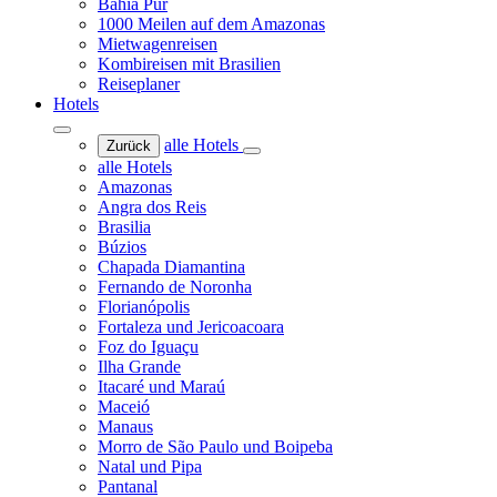
Bahia Pur
1000 Meilen auf dem Amazonas
Mietwagenreisen
Kombireisen mit Brasilien
Reiseplaner
Hotels
alle Hotels
Zurück
alle Hotels
Amazonas
Angra dos Reis
Brasilia
Búzios
Chapada Diamantina
Fernando de Noronha
Florianópolis
Fortaleza und Jericoacoara
Foz do Iguaçu
Ilha Grande
Itacaré und Maraú
Maceió
Manaus
Morro de São Paulo und Boipeba
Natal und Pipa
Pantanal