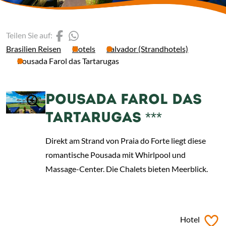
(Link öffnet einen neuen 
(Link öffnet einen neue
Teilen Sie auf:
Brasilien Reisen
Hotels
Salvador (Strandhotels)
Pousada Farol das Tartarugas
POUSADA FAROL DAS
TARTARUGAS ***
Direkt am Strand von Praia do Forte liegt diese
romantische Pousada mit Whirlpool und
Massage-Center. Die Chalets bieten Meerblick.
ab
€ 92,-
*
Hotel