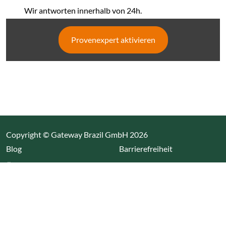
Wir antworten innerhalb von 24h.
Provenexpert aktivieren
Copyright © Gateway Brazil GmbH 2026
(Link öffnet einen neuen Tab)
Blog
Barrierefreiheit
Über uns
Impressum
Datenschutz
Cookieeinstellungen öffnen
(Link öffnet einen neuen Tab
(Link öffnet einen neuen 
(Link öffnet einen neue
(Link öffnet einen n