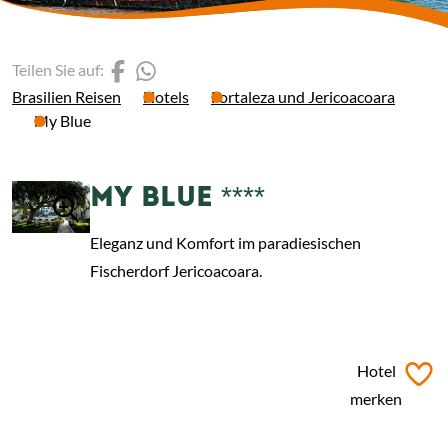
(Link öffnet einen neuen 
(Link öffnet einen neue
Teilen Sie auf:
Brasilien Reisen
Hotels
Fortaleza und Jericoacoara
My Blue
MY BLUE ****
Eleganz und Komfort im paradiesischen
Fischerdorf Jericoacoara.
ab
€ 50,-
*
Hotel
merken