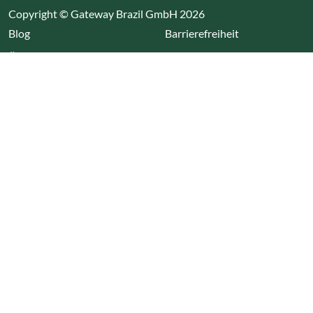
Copyright © Gateway Brazil GmbH 2026
(Link öffnet einen neuen Tab)
Blog
Barrierefreiheit
Über uns
Impressum
Datenschutz
Cookieeinstellungen öffnen
(Link öffnet einen neuen Tab
(Link öffnet einen neuen 
(Link öffnet einen neue
(Link öffnet einen n
Wir nutzen Cookies auf unserer Website. Einige sind
essentiell, während andere uns helfen unsere Webseite
und das damit verbundene Nutzerverhalten zu
optimieren. Diese Einstellungen können jederzeit über den
Datenschutzbereich geändert werden.
Alle akzeptieren
Alle ablehnen