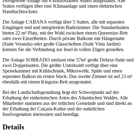
zweigeteilte Anlage mit 8 komfortablen Suiten ausgestattet. Alle
Suiten verfügen über eine Klimaanlage und einen elektrischen
Handtuchtrockner.
Die Anlage CABANA verfügt über 5 Suiten, alle mit separaten
Eingängen und und integriertem Badezimmer. Die Standardsuiten
bieten 22 m² Platz, mit der Wahl zwischen einem Queensize-Bett
oder zwei Einzelbetten. Durch private Balkone mit Hängematte
(Suite Veranda) oder große Glasscheiben (Suite Vista Jardim)
können Sie die Verbindung zur Insel in vollen Zügen genießen.
Die Anlage SOBRADO umfasst eine 57m² große Deluxe-Suite und
zwei Doppelsuiten. Die größte Unterkunft verfügt über eine
Speisekammer mit Kühlschrank, Mikrowelle, Spüle und einen
seperaten Balkon im ersten Stock. Das zweite Zimmer ist auf 23 m²
ebenfalls mit einem Kingsize-Bett ausgestattet.
Bei der Landschaftsgestaltung liegt der Schwerpunkt auf der
Erhaltung der einheimischen Arten des Atlantischen Waldes. Alle
Mitarbeiter stammen aus der örtlichen Gemeinde und sind direkt an
der Erhaltung der Caiçara-Kultur und der natürlichen
Inselvegetation interessiert und beteiligt.
Details