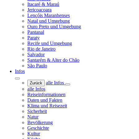
Itacaré & Maraú
Jericoacoara
Lençóis Maranhenses
Natal und Umgebung
Ouro Preto und Umgebung
Pantanal
Paraty
Recife und Umgebung
Rio de Janeiro
Salvador
Santarém & Alter do Chão
São Paulo
Infos
alle Infos
Zurück
alle Infos
Reiseinformationen
Daten und Fakten
Klima und Reisezeit
Sicherheit
Natur
Bevölkerung
Geschichte
Kultur