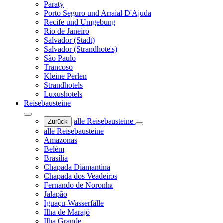
Paraty
Porto Seguro und Arraial D'Ajuda
Recife und Umgebung
Rio de Janeiro
Salvador (Stadt)
Salvador (Strandhotels)
São Paulo
Trancoso
Kleine Perlen
Strandhotels
Luxushotels
Reisebausteine
alle Reisebausteine
Zurück
alle Reisebausteine
Amazonas
Belém
Brasília
Chapada Diamantina
Chapada dos Veadeiros
Fernando de Noronha
Jalapão
Iguaçu-Wasserfälle
Ilha de Marajó
Ilha Grande