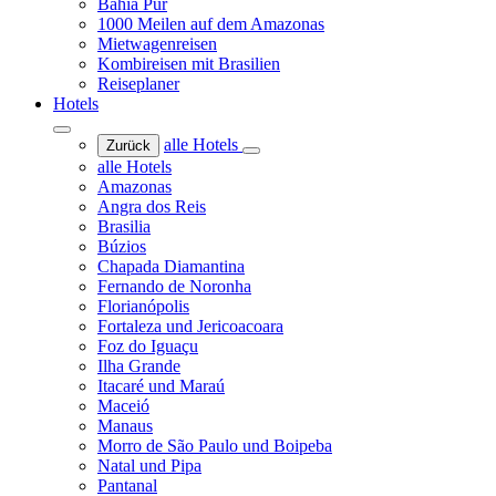
Bahia Pur
1000 Meilen auf dem Amazonas
Mietwagenreisen
Kombireisen mit Brasilien
Reiseplaner
Hotels
alle Hotels
Zurück
alle Hotels
Amazonas
Angra dos Reis
Brasilia
Búzios
Chapada Diamantina
Fernando de Noronha
Florianópolis
Fortaleza und Jericoacoara
Foz do Iguaçu
Ilha Grande
Itacaré und Maraú
Maceió
Manaus
Morro de São Paulo und Boipeba
Natal und Pipa
Pantanal