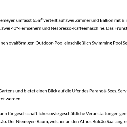
emeyer, umfasst 65m² verteilt auf zwei Zimmer und Balkon mit Blic
wei 40"-Fernsehern und Nespresso-Kaffeemaschine. Das Frühstück
einen ovalförmigen Outdoor-Pool einschließlich Swimming Pool Se
artens und bietet einen Blick auf die Ufer des Paranoá-Sees. Servi
tet werden.
kann für gesellschaftliche sowie geschäftliche Veranstaltungen g
o. Der Niemeyer-Raum, welcher an den Athos Bulcão Saal angrenz