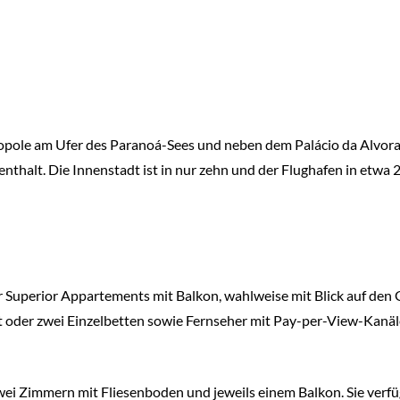
opole am Ufer des Paranoá-Sees und neben dem Palácio da Alvora
thalt. Die Innenstadt ist in nur zehn und der Flughafen in etwa 
 Superior Ap­par­te­ments mit Balkon, wahlweise mit Blick auf de
 oder zwei Einzelbetten sowie Fernseher mit Pay-per-View-Kanälen
ei Zimmern mit Fliesenboden und jeweils einem Balkon. Sie verfü